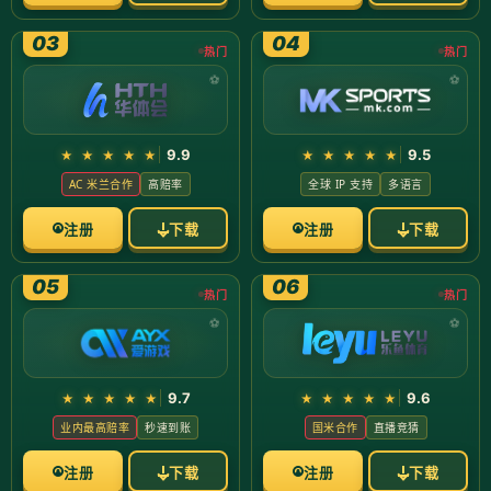
03
04
热门
热门
9.9
9.5
★ ★ ★ ★ ★
★ ★ ★ ★ ★
AC 米兰合作
高赔率
全球 IP 支持
多语言
注册
下载
注册
下载
05
06
热门
热门
9.7
9.6
★ ★ ★ ★ ★
★ ★ ★ ★ ★
业内最高赔率
秒速到账
国米合作
直播竞猜
注册
下载
注册
下载