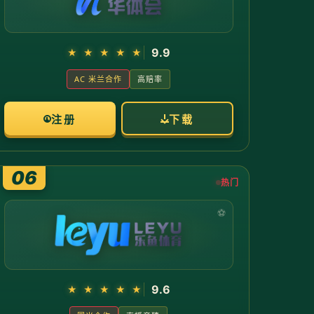
9.9
★ ★ ★ ★ ★
AC 米兰合作
高赔率
注册
下载
06
热门
9.6
★ ★ ★ ★ ★