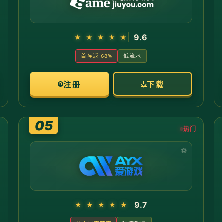
9.6
★ ★ ★ ★ ★
首存返 68%
低流水
注册
下载
05
门
热门
9.7
★ ★ ★ ★ ★