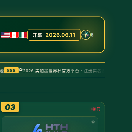
6
2026.06.11
开幕
⚽
🏆
2026 美加墨世界杯官方平台 · 注册实名即领
竞猜专
888
28
03
热门