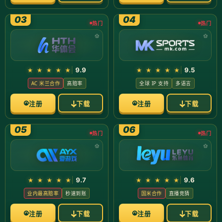
03
04
热门
热门
9.9
9.5
★ ★ ★ ★ ★
★ ★ ★ ★ ★
AC 米兰合作
高赔率
全球 IP 支持
多语言
注册
下载
注册
下载
05
06
热门
热门
9.7
9.6
★ ★ ★ ★ ★
★ ★ ★ ★ ★
业内最高赔率
秒速到账
国米合作
直播竞猜
注册
下载
注册
下载