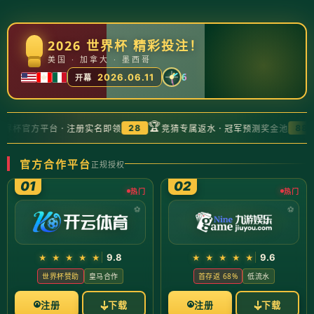
2026 世界杯 精彩投注！
美国 · 加拿大 · 墨西哥
6
2026.06.11
开幕
🏆
世界杯官方平台 · 注册实名即领
竞猜专属返水 · 冠军预测奖金池
28
888
官方合作平台
正规授权
01
02
热门
热门
9.8
9.6
★ ★ ★ ★ ★
★ ★ ★ ★ ★
世界杯赞助
皇马合作
首存返 68%
低流水
注册
下载
注册
下载